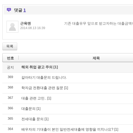
댓글
1
근육맨
기존 대출유무 앞으로 받고자하는 대출금액이
2014.08.13 16:39
목록
번호
제목
해외 취업 광고 주의
[1]
공지
369
갈아타기 대출문의 드립니다.
368
학자금 전환대출 관련 질문
[1]
367
대출 관련 고민..
[1]
366
대출문의
[1]
365
전세대출 문의
[1]
364
배우자의 기대출이 본인 일반전세대출에 영향을 끼치나요?
[1]