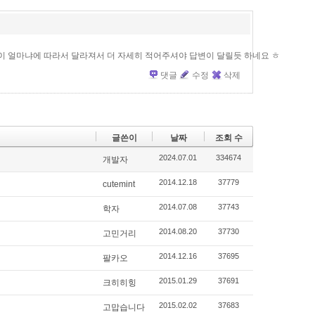
 얼마냐에 따라서 달라져서 더 자세히 적어주셔야 답변이 달릴듯 하네요 ㅎ
댓글
수정
삭제
글쓴이
날짜
조회 수
2024.07.01
334674
개발자
2014.12.18
37779
cutemint
2014.07.08
37743
학자
2014.08.20
37730
고민거리
2014.12.16
37695
팔카오
2015.01.29
37691
크히히힝
2015.02.02
37683
고맙습니다