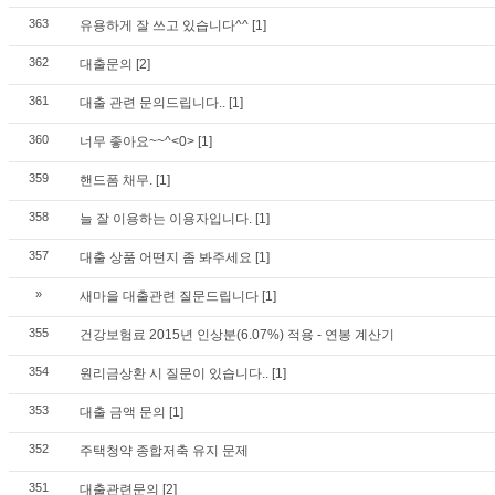
363
유용하게 잘 쓰고 있습니다^^
[1]
362
대출문의
[2]
361
대출 관련 문의드립니다..
[1]
360
너무 좋아요~~^<0>
[1]
359
핸드폼 채무.
[1]
358
늘 잘 이용하는 이용자입니다.
[1]
357
대출 상품 어떤지 좀 봐주세요
[1]
»
새마을 대출관련 질문드립니다
[1]
355
건강보험료 2015년 인상분(6.07%) 적용 - 연봉 계산기
354
원리금상환 시 질문이 있습니다..
[1]
353
대출 금액 문의
[1]
352
주택청약 종합저축 유지 문제
351
대출관련문의
[2]