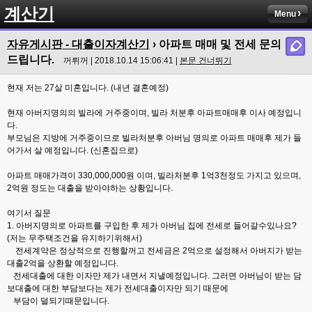
계산기
Menu
자유게시판 - 대출이자계산기
› 아파트 매매 및 전세 문의
드립니다.
꺼뤼꺼 | 2018.10.14 15:06:41 |
본문 건너뛰기
현재 저는 27살 미혼입니다. (내년 결혼예정)
현재 아버지명의의 빌라에 거주중이며, 빌라 처분후 아파트매매후 이사 예정입니
다.
부모님은 지방에 거주중이므로 빌라처분후 아버님 명의로 아파트 매매후 제가 들
어가서 살 예정입니다. (신혼집으로)
아파트 매매가격이 330,000,000원 이며, 빌라처분후 1억3천정도 가지고 있으며,
2억원 정도는 대출을 받아야하는 상황입니다.
여기서 질문
1. 아버지명의로 아파트를 구입한 후 제가 아버님 집에 전세로 들어갈수있나요?
(저는 무주택조건을 유지하기위해서)
전세계약은 정상적으로 진행할꺼고 전세금은 2억으로 설정해서 아버지가 받는
대출2억을 상환할 예정입니다.
전세대출에 대한 이자만 제가 내면서 지낼예정입니다. 그러면 아버님이 받는 담
보대출에 대한 부담보다는 제가 전세대출이자만 되기 때문에
부담이 덜되기때문입니다.