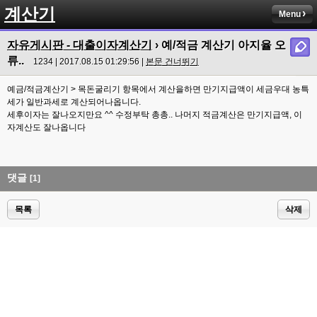
계산기
Menu
자유게시판 - 대출이자계산기
› 예/적금 계산기 아지율 오
류..
1234 | 2017.08.15 01:29:56 |
본문 건너뛰기
예금/적금계산기 > 목돈굴리기 항목에서 계산을하면 만기지급액이 세금우대 농특
세가 일반과세로 계산되어나옵니다.
세후이자는 잘나오지만요 ^^ 수정부탁 총총.. 나머지 적금계산은 만기지급액, 이
자계산도 잘나옵니다
댓글
[1]
목록
삭제