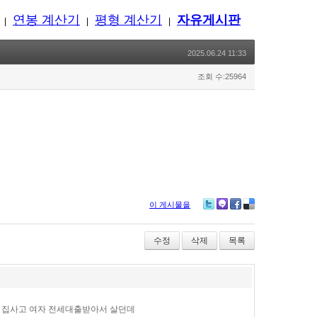
연봉 계산기
평형 계산기
자유게시판
|
|
|
2025.06.24 11:33
조회 수:25964
이 게시물을
Twitter
Me2day
Facebook
Delicious
수정
삭제
목록
 집사고 여자 전세대출받아서 살던데