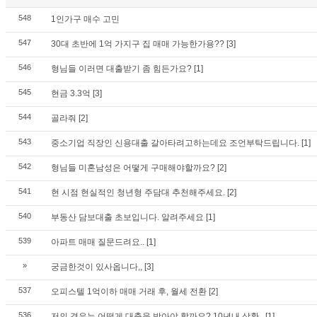
548
1인가구 매수 고민
547
30대 초반에 1억 가지구 집 매매 가능한가용??
[3]
546
형님들 이러면 대출받기 좀 힘든가요?
[1]
545
현금 3.3억
[3]
544
골라줘
[2]
543
중소기업 직장인 신용대출 갈아타려고하는데요 조언부탁드립니다.
[1]
542
형님들 미혼남성은 어떻게 구매해야할까요?
[2]
541
현 시점 현실적인 청년형 주담대 추천해주세요.
[2]
540
부동산 담보대출 초보입니다. 알려주세요
[1]
539
아파트 매매 질문드려요..
[1]
»
궁금한것이 있사옵니다,,
[3]
537
오피스텔 1억이하 매매 거래 후, 월세 전환
[2]
536
저의 경우는 어떻게 대출을 받아야 할까요? 10년내 상환..
[1]