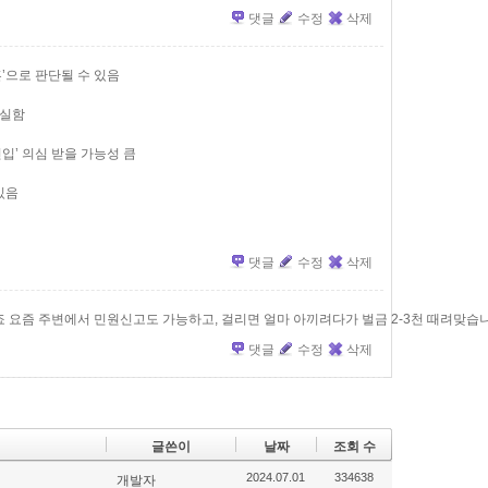
댓글
수정
삭제
’으로 판단될 수 있음
확실함
전입’ 의심 받을 가능성 큼
있음
댓글
수정
삭제
죠 요즘 주변에서 민원신고도 가능하고, 걸리면 얼마 아끼려다가 벌금 2-3천 때려맞습
댓글
수정
삭제
글쓴이
날짜
조회 수
2024.07.01
334638
개발자