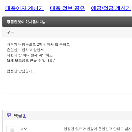
대출이자 계산기
대출 정보 공유
예금/적금 계산기
|
|
궁금한것이 있사옵니다,,
구구
배우자 버팀목으로 2억 받아서 집 구하고
혼인신고 안하고 살면서
나한테 방 하나 월세 계약하고
월세 보조금도 받을 수 있나요?
법정상 남남잉게,,
댓글
3
ㅇㅇ
안될건 없죠 저번장에 혼인신고 안하고 남자