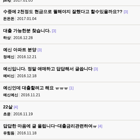
jang
2017.01.05
수중에 2천정도 현금으로 뭘해야지 잘했다고 할수있을까요??
[3]
돈돈돈
2017.01.04
대출 가능한분 찾습니다.
[3]
하상
2016.12.28
예신 아파트 분양
[3]
정예신
2016.12.21
예신입니다. 정말 애매하고 답답해서 글씁니다
[3]
예비신
2016.12.18
예신인데 대출할려고 해요 ㅠㅠㅠ
[1]
예신예신
2016.11.21
22살
[4]
초윤
2016.11.19
답답한 마음에 글 올립니다~대출금리관련하여ㅠ
[4]
유힘듬
2016.11.18