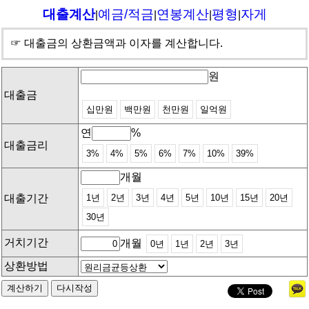
대출계산
예금/적금
연봉계산
평형
자게
|
|
|
|
☞ 대출금의 상환금액과 이자를 계산합니다.
원
대출금
십만원
백만원
천만원
일억원
연
%
대출금리
3%
4%
5%
6%
7%
10%
39%
개월
대출기간
1년
2년
3년
4년
5년
10년
15년
20년
30년
거치기간
개월
0년
1년
2년
3년
상환방법