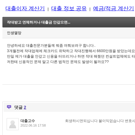
대출이자 계산기
대출 정보 공유
예금/적금 계산기
|
|
작대받고 연체하거나 대출금 안갚으면...
인생멸망
안녕하세요 대출전문가분들께 뭐좀 여쭤보려구 합니다..
3개월전에 작대업체에 체크카드 위탁하고 작대진행해서 6600만원을 받았는데요
만일 제가 대출을 안갚고 신용을 터뜨리거나 하면 작대 해줬던 컨설트업체에도 
저한테 신용적인 문제 말고 다른 법적인 문제도 발생이 될까요??
댓글
2
대출고수
회생하시면되십니다 불이익없습니다 변호
2022.06.16 17:58