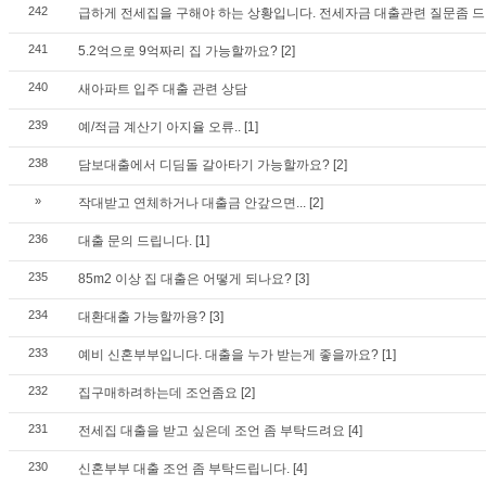
242
급하게 전세집을 구해야 하는 상황입니다. 전세자금 대출관련 질문좀 
241
5.2억으로 9억짜리 집 가능할까요?
[2]
240
새아파트 입주 대출 관련 상담
239
예/적금 계산기 아지율 오류..
[1]
238
담보대출에서 디딤돌 갈아타기 가능할까요?
[2]
»
작대받고 연체하거나 대출금 안갚으면...
[2]
236
대출 문의 드립니다.
[1]
235
85m2 이상 집 대출은 어떻게 되나요?
[3]
234
대환대출 가능할까용?
[3]
233
예비 신혼부부입니다. 대출을 누가 받는게 좋을까요?
[1]
232
집구매하려하는데 조언좀요
[2]
231
전세집 대출을 받고 싶은데 조언 좀 부탁드려요
[4]
230
신혼부부 대출 조언 좀 부탁드립니다.
[4]