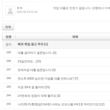
ㅇㅇ
작업 대출은 언젠가 걸립니다. 은행에서 이부
2022.06.23 01:43
목록
번호
제목
해외 취업 광고 주의
[1]
공지
249
대출 갈아타기 질문입니다.
[3]
248
23살인데요...
[15]
247
전세자금 대출 질문입니다
[3]
246
연소득 6000 넘으면 디딤돌 대출 안되나요?
[7]
245
지금 30대 잘 들어라
[15]
244
LH전세의 장점이 대체 뭘까요
[3]
243
나이29 /미혼/현금1억4천/ 사려는 오피스텔 4억1천 무리인가요
[12]