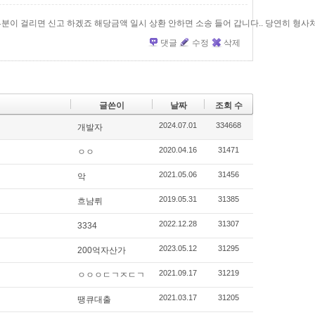
분이 걸리면 신고 하겠죠 해당금액 일시 상환 안하면 소송 들어 갑니다.. 당연히 형사
댓글
수정
삭제
글쓴이
날짜
조회 수
2024.07.01
334668
개발자
2020.04.16
31471
ㅇㅇ
2021.05.06
31456
악
2019.05.31
31385
흐냠뤼
2022.12.28
31307
3334
2023.05.12
31295
200억자산가
2021.09.17
31219
ㅇㅇㅇㄷㄱㅈㄷㄱ
2021.03.17
31205
땡큐대출