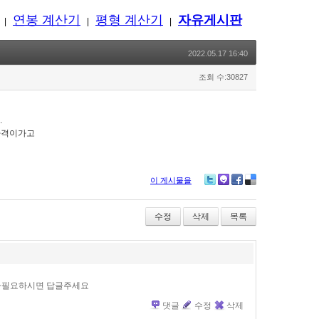
연봉 계산기
평형 계산기
자유게시판
|
|
|
2022.05.17 16:40
조회 수:30827
.
타격이가고
이 게시물을
Twitter
Me2day
Facebook
Delicious
수정
삭제
목록
사필요하시면 답글주세요
댓글
수정
삭제