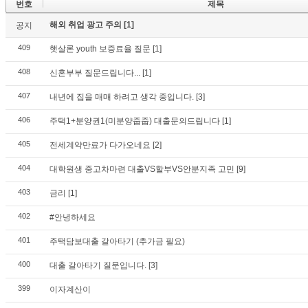
번호
제목
해외 취업 광고 주의
[1]
공지
409
햇살론 youth 보증료율 질문
[1]
408
신혼부부 질문드립니다...
[1]
407
내년에 집을 매매 하려고 생각 중입니다.
[3]
406
주택1+분양권1(미분양줍줍) 대출문의드립니다
[1]
405
전세계약만료가 다가오네요
[2]
404
대학원생 중고차마련 대출VS할부VS안분지족 고민
[9]
403
금리
[1]
402
#안녕하세요
401
주택담보대출 갈아타기 (추가금 필요)
400
대출 갈아타기 질문입니다.
[3]
399
이자계산이