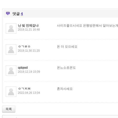
댓글
4
난 빚 언제갚냐
사이즈좋으시네요 은행방문해서 알아보는게
2019.11.21 16:48
ㅇㄱㄹㅇ
돈 더 모으세요
2019.11.30 21:20
qdqwd
온뇨소쵸몬도
2019.12.19 15:09
ㅇㄱㅈㅉ
혼자사세요
2022.04.26 13:04
목록