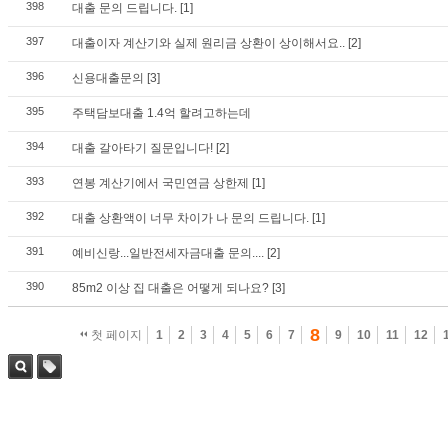
398
대출 문의 드립니다.
[1]
397
대출이자 계산기와 실제 원리금 상환이 상이해서요..
[2]
396
신용대출문의
[3]
395
주택담보대출 1.4억 할려고하는데
394
대출 갈아타기 질문입니다!
[2]
393
연봉 계산기에서 국민연금 상한제
[1]
392
대출 상환액이 너무 차이가 나 문의 드립니다.
[1]
391
예비신랑...일반전세자금대출 문의....
[2]
390
85m2 이상 집 대출은 어떻게 되나요?
[3]
8
첫 페이지
1
2
3
4
5
6
7
9
10
11
12
검색
태그