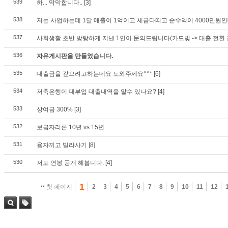
539
하... 막막합니다..
[3]
538
저는 사업하는데 1달 매출이 1억이고 세금다띠고 순수익이 4000만원인
537
사회생활 초반 방탕하게 지낸 1인이 문의드립니다(카드빚 -> 대출 전환 
536
자유게시판을 만들었습니다.
535
대출금을 갚으려고하는데요 도와주세요^^*
[6]
534
저축은행이 대부업 대출내역을 알수 있나요?
[4]
533
상여금 300%
[3]
532
보금자리론 10년 vs 15년
531
융자끼고 빌라사기
[8]
530
저도 연봉 공개 해봅니다.
[4]
1
첫 페이지
2
3
4
5
6
7
8
9
10
11
12
검색
태그