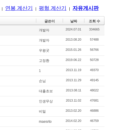
연봉 계산기
평형 계산기
자유게시판
|
|
|
글쓴이
날짜
조회 수
2024.07.01
334665
개발자
2013.08.20
57488
개발자
2015.01.26
56766
우왕굿
2019.06.22
50728
고정환
2013.11.19
49370
1
2013.11.29
49145
손님
2013.08.11
48022
대출초보
2013.11.02
47681
인생무상
2013.02.20
46886
비밀
2014.02.20
46759
maesrto