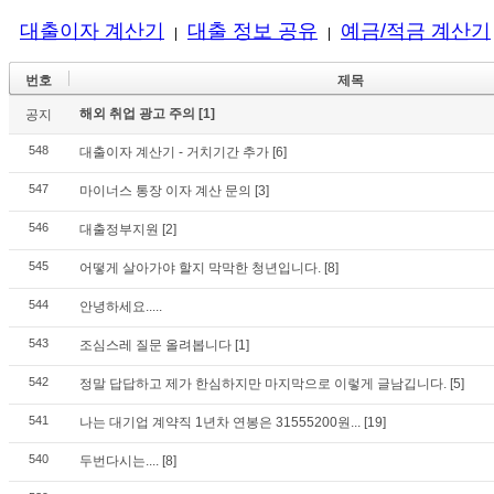
대출이자 계산기
대출 정보 공유
예금/적금 계산기
|
|
번호
제목
해외 취업 광고 주의
[1]
공지
548
대출이자 계산기 - 거치기간 추가
[6]
547
마이너스 통장 이자 계산 문의
[3]
546
대출정부지원
[2]
545
어떻게 살아가야 할지 막막한 청년입니다.
[8]
544
안녕하세요.....
543
조심스레 질문 올려봅니다
[1]
542
정말 답답하고 제가 한심하지만 마지막으로 이렇게 글남깁니다.
[5]
541
나는 대기업 계약직 1년차 연봉은 31555200원...
[19]
540
두번다시는....
[8]