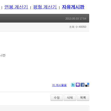
연봉 계산기
평형 계산기
자유게시판
|
|
|
2013.05.03 17:54
조회 수:40050
으니깐
이 게시물을
Twitter
Me2day
Facebook
Delicious
수정
삭제
목록