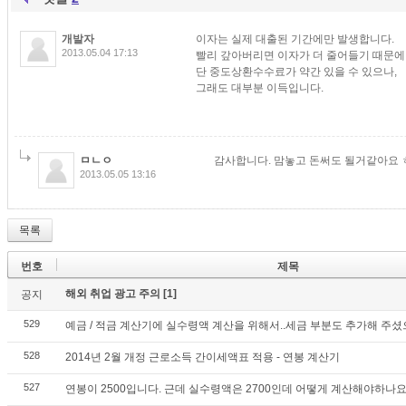
개발자
이자는 실제 대출된 기간에만 발생합니다.
2013.05.04 17:13
빨리 갚아버리면 이자가 더 줄어들기 때문에
단 중도상환수수료가 약간 있을 수 있으나,
그래도 대부분 이득입니다.
ㅁㄴㅇ
감사합니다. 맘놓고 돈써도 될거같아요 
2013.05.05 13:16
목록
번호
제목
해외 취업 광고 주의
[1]
공지
529
예금 / 적금 계산기에 실수령액 계산을 위해서..세금 부분도 추가해 주셨
528
2014년 2월 개정 근로소득 간이세액표 적용 - 연봉 계산기
527
연봉이 2500입니다. 근데 실수령액은 2700인데 어떻게 계산해야하나요