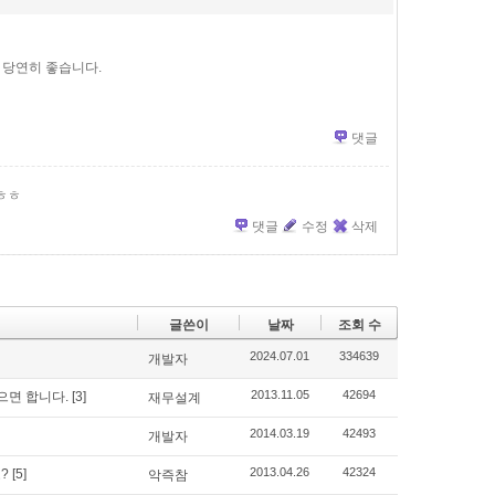
 당연히 좋습니다.
댓글
ㅎㅎ
댓글
수정
삭제
글쓴이
날짜
조회 수
2024.07.01
334639
개발자
2013.11.05
42694
으면 합니다.
[3]
재무설계
2014.03.19
42493
개발자
2013.04.26
42324
?
[5]
악즉참