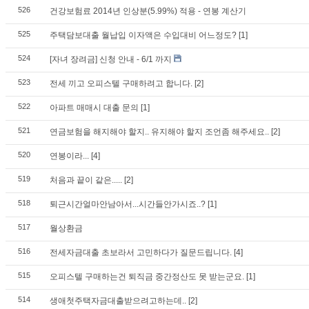
526
건강보험료 2014년 인상분(5.99%) 적용 - 연봉 계산기
525
주택담보대출 월납입 이자액은 수입대비 어느정도?
[1]
524
[자녀 장려금] 신청 안내 - 6/1 까지
523
전세 끼고 오피스텔 구매하려고 합니다.
[2]
522
아파트 매매시 대출 문의
[1]
521
연금보험을 해지해야 할지.. 유지해야 할지 조언좀 해주세요..
[2]
520
연봉이라...
[4]
519
처음과 끝이 같은.....
[2]
518
퇴근시간얼마안남아서...시간들안가시죠..?
[1]
517
월상환금
516
전세자금대출 초보라서 고민하다가 질문드립니다.
[4]
515
오피스텔 구매하는건 퇴직금 중간정산도 못 받는군요.
[1]
514
생애첫주택자금대출받으려고하는데..
[2]