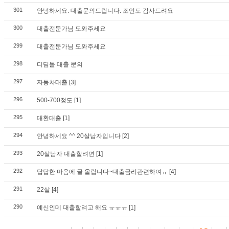
301
안녕하세요. 대출문의드립니다. 조언도 감사드려요
300
대출전문가님 도와주세요
299
대출전문가님 도와주세요
298
디딤돌 대출 문의
297
자동차대출
[3]
296
500-700정도
[1]
295
대환대출
[1]
294
안녕하세요 ^^ 20살남자입니다
[2]
293
20살남자 대출할려면
[1]
292
답답한 마음에 글 올립니다~대출금리관련하여ㅠ
[4]
291
22살
[4]
290
예신인데 대출할려고 해요 ㅠㅠㅠ
[1]