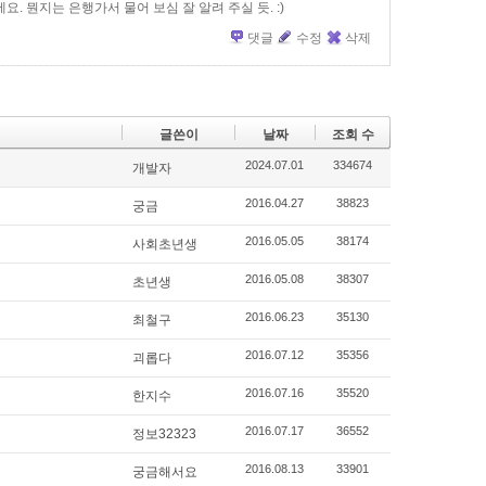
. 뭔지는 은행가서 물어 보심 잘 알려 주실 듯. :)
댓글
수정
삭제
글쓴이
날짜
조회 수
2024.07.01
334674
개발자
2016.04.27
38823
궁금
2016.05.05
38174
사회초년생
2016.05.08
38307
초년생
2016.06.23
35130
최철구
2016.07.12
35356
괴롭다
2016.07.16
35520
한지수
2016.07.17
36552
정보32323
2016.08.13
33901
궁금해서요