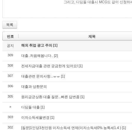
그리고, 디딤돌 대출시 MCG도 같이 신청하세요
목록
번호
제목
해외 취업 광고 주의
[1]
공지
309
대출..처음해봅니다..
[2]
308
전세자금대출 관련 궁금한게 있어요!
[1]
307
대출관련 문의사항...ㅠㅠ
[1]
306
대출과 상환문의
305
원리금균상환 대출 질문...빠른 답변좀
[1]
»
디딤돌 대출
[1]
303
이자소득세율변경
[1]
302
[질문]1인당3천만원 이자소득세 면제(이자소득세0% 농특세1.4 )
[1]