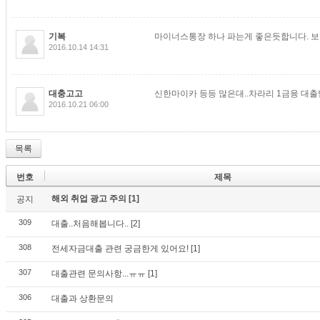
기복
마이너스통장 하나 파는게 좋은듯합니다. 
2016.10.14 14:31
대충고고
신한마이카 등등 많은대..차라리 1금융 대출
2016.10.21 06:00
목록
번호
제목
해외 취업 광고 주의
[1]
공지
309
대출..처음해봅니다..
[2]
308
전세자금대출 관련 궁금한게 있어요!
[1]
307
대출관련 문의사항...ㅠㅠ
[1]
306
대출과 상환문의