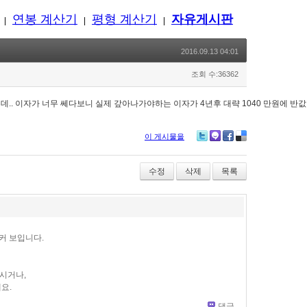
연봉 계산기
평형 계산기
자유게시판
|
|
|
2016.09.13 04:01
조회 수:36362
갸하는데.. 이자가 너무 쎄다보니 실제 갚아나가야하는 이자가 4년후 대략 1040 만원
이 게시물을
Twitter
Me2day
Facebook
Delicious
수정
삭제
목록
 커 보입니다.
시거나,
요.
댓글