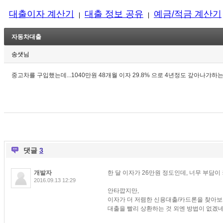
대출이자 계산기
대출 정보 공유
예금/적금 계산기
|
|
자동차대출
송샛님
중고차를 구입했는데...1040만원 48개월 이자 29.8% 으로 4년정도 갚아나
댓글
3
개발자
한 달 이자가 26만원 정도인데, 너무 부담이
2016.09.13 12:29
안타깝지만,
이자가 더 저렴한 신용대출/카드론을 찾아보
대출을 빨리 상환하는 것 외엔 방법이 없겠네