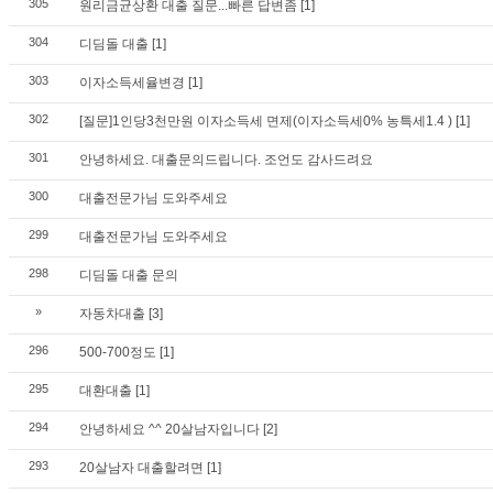
305
원리금균상환 대출 질문...빠른 답변좀
[1]
304
디딤돌 대출
[1]
303
이자소득세율변경
[1]
302
[질문]1인당3천만원 이자소득세 면제(이자소득세0% 농특세1.4 )
[1]
301
안녕하세요. 대출문의드립니다. 조언도 감사드려요
300
대출전문가님 도와주세요
299
대출전문가님 도와주세요
298
디딤돌 대출 문의
»
자동차대출
[3]
296
500-700정도
[1]
295
대환대출
[1]
294
안녕하세요 ^^ 20살남자입니다
[2]
293
20살남자 대출할려면
[1]