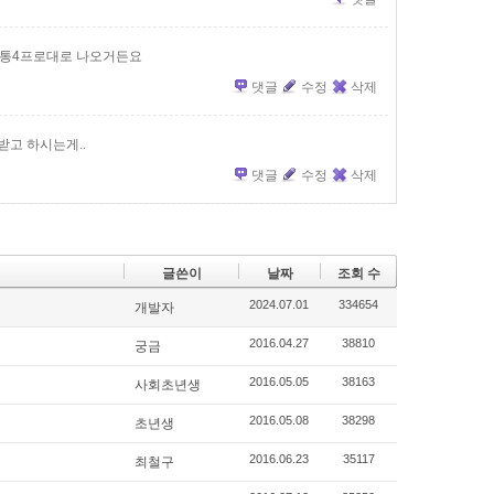
보통4프로대로 나오거든요
댓글
수정
삭제
받고 하시는게..
댓글
수정
삭제
글쓴이
날짜
조회 수
2024.07.01
334654
개발자
2016.04.27
38810
궁금
2016.05.05
38163
사회초년생
2016.05.08
38298
초년생
2016.06.23
35117
최철구