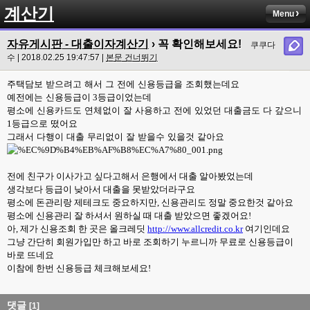
계산기
Menu
자유게시판 - 대출이자계산기
› 꼭 확인해보세요!
쿠쿠다
수 | 2018.02.25 19:47:57 |
본문 건너뛰기
주택담보 받으려고 해서 그 전에 신용등급을 조회했는데요
예전에는 신용등급이
3
등급이었는데
평소에 신용카드도 연체없이 잘 사용하고 전에 있었던 대출금도 다 갚으니
1
등급으로 떴어요
그래서 다행이 대출 무리없이 잘 받을수 있을것 같아요
전에 친구가 이사가고 싶다고해서 은행에서 대출 알아봤었는데
생각보다 등급이 낮아서
대출을 못받았더라구요
평소에 돈관리랑 제테크도 중요하지만, 신용관리도 정말 중요한것 같아요
평소에 신용관리 잘 하셔서 원하실 때 대출 받았으면 좋겠어요!
아, 제가 신용조회 한 곳은 올크레딧
http://www.allcredit.co.kr
여기인데요
그냥 간단히 회원가입만 하고 바로 조회하기 누르니까 무료로 신용등급이
바로 뜨네요
이참에 한번 신용등급 체크해보세요!
댓글
[1]