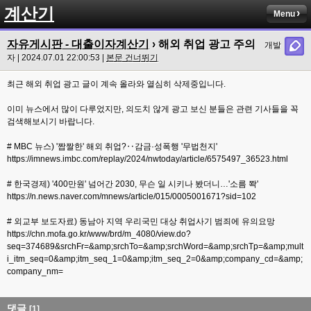
계산기
Menu
자유게시판 - 대출이자계산기
›
해외 취업 광고 주의
개발
자 | 2024.07.01 22:00:53 |
본문 건너뛰기
최근 해외 취업 광고 글이 계속 올라와 열심히 삭제중입니다.
이미 뉴스에서 많이 다루었지만, 의도치 않게 광고 보신 분들은 관련 기사들을 꼭
검색해보시기 바랍니다.
# MBC 뉴스) '짭짤한' 해외 취업?‥감금·성폭행 '무법천지'
https://imnews.imbc.com/replay/2024/nwtoday/article/6575497_36523.html
# 한국경제) '400만원' 넘어간 2030, 무슨 일 시키나 봤더니…'소름 쫙'
https://n.news.naver.com/mnews/article/015/0005001671?sid=102
# 외교부 보도자료) 동남아 지역 우리국민 대상 취업사기 범죄에 유의요망
https://chn.mofa.go.kr/www/brd/m_4080/view.do?
seq=374689&srchFr=&amp;srchTo=&amp;srchWord=&amp;srchTp=&amp;mult
i_itm_seq=0&amp;itm_seq_1=0&amp;itm_seq_2=0&amp;company_cd=&amp;
company_nm=
댓글
[1]