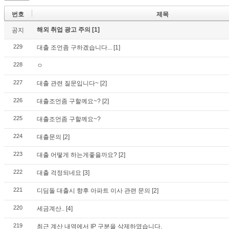
번호
제목
해외 취업 광고 주의
[1]
공지
229
대출 조언좀 구하겠습니다...
[1]
228
ㅇ
227
대출 관련 질문입니다~
[2]
226
대출조언좀 구할께요~?
[2]
225
대출조언좀 구할께요~?
224
대출문의
[2]
223
대출 어떻게 하는게좋을까요?
[2]
222
대출 걱정되네요
[3]
221
디딤돌 대출시 향후 아파트 이사 관련 문의
[2]
220
세금계산..
[4]
219
최근 계산 내역에서 IP 구분을 삭제하였습니다.