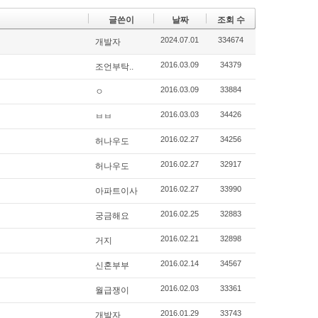
글쓴이
날짜
조회 수
2024.07.01
334674
개발자
2016.03.09
34379
조언부탁..
2016.03.09
33884
ㅇ
2016.03.03
34426
ㅂㅂ
2016.02.27
34256
허나우도
2016.02.27
32917
허나우도
2016.02.27
33990
아파트이사
2016.02.25
32883
궁금해요
2016.02.21
32898
거지
2016.02.14
34567
신혼부부
2016.02.03
33361
월급쟁이
2016.01.29
33743
개발자