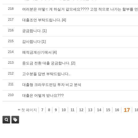
218
여러분은 어떻ㄷ게 하실거 같으세요???? 고정 적으로 나가는 할부를 
217
대출조언 부탁드립니다.
[4]
216
궁금합니다.
[1]
215
감사합니다
[1]
214
예적금계산기에서
[4]
213
중도금 전환 대출 궁금합니다.
[2]
212
고수분들 답변 부탁드립니다..
211
대출형 크라우드펀딩 투자 비교 분석
210
대출은 어떻게 받나요???
17
첫 페이지
7
8
9
10
11
12
13
14
15
16
1
검색
태그