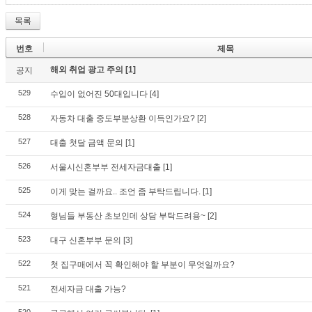
목록
번호
제목
해외 취업 광고 주의
[1]
공지
529
수입이 없어진 50대입니다
[4]
528
자동차 대출 중도부분상환 이득인가요?
[2]
527
대출 첫달 금액 문의
[1]
526
서울시신혼부부 전세자금대출
[1]
525
이게 맞는 걸까요.. 조언 좀 부탁드립니다.
[1]
524
형님들 부동산 초보인데 상담 부탁드려용~
[2]
523
대구 신혼부부 문의
[3]
522
첫 집구매에서 꼭 확인해야 할 부분이 무엇일까요?
521
전세자금 대출 가능?