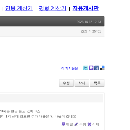
연봉 계산기
평형 계산기
자유게시판
|
|
|
2023.10.18 12:43
조회 수:25451
이 게시물을
Twitter
Me2day
Facebook
Delicious
수정
삭제
목록
20퍼는 현금 들고 있어야죠
이미 1억 신대 있으면 추가 대출은 안 나올거 같네요
댓글
수정
삭제