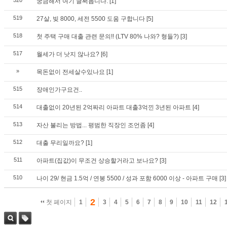
520
궁금해서 여기 글써봅니다.
[1]
519
27살, 빚 8000, 세전 5500 도움 구합니다
[5]
518
첫 주택 구매 대출 관련 문의!! (LTV 80% 나와? 형들?)
[3]
517
월세가 더 낫지 않나요?
[6]
»
목돈없이 전세살수있나요
[1]
515
장애인가구요건..
514
대출없이 20년된 2억짜리 아파트 대출3억낀 3년된 아파트
[4]
513
자산 불리는 방법... 평범한 직장인 조언좀
[4]
512
대출 무리일까요?
[1]
511
아파트(집값)이 무조건 상승할거라고 보나요?
[3]
510
나이 29/ 현금 1.5억 / 연봉 5500 / 성과 포함 6000 이상 - 아파트 구매
[3]
2
첫 페이지
1
3
4
5
6
7
8
9
10
11
12