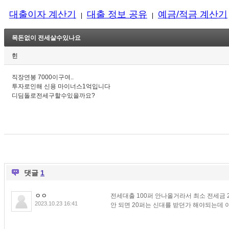
대출이자 계산기
대출 정보 공유
예금/적금 계산기
|
|
목돈없이 전세살수있나요
힌
직장연봉 7000이구여..
투자로인해 신용 마이너스1억입니다
디딤돌로전세구할수있을까요?
댓글
1
ㅇㅇ
전세대출 100퍼 안나올거라서 최소 전세금 
2023.10.23 16:41
안 되면 20퍼는 신대를 받던가 해야되는데 