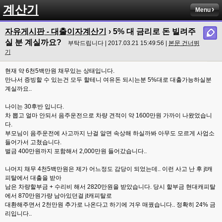
계산기
Menu
자유게시판 - 대출이자계산기
› 5% 대 금리로 돈 빌려주
실 분 계실까요?
부탁드립니다 | 2017.03.21 15:49:56 |
본문 건너뛰
기
현재 약 6천5백만원 채무있는 상태입니다.
만나서 증빙할 수 있는건 모두 할테니 여유돈 되시는분 5%대로 대출가능하실분
계실까요..
나이는 30후반 입니다.
차 뽑고 얼마 안되서 음주운전으로 차량 견적이 약 1600만원 가까이 나왔었습니
다.
부모님이 음주운전에 사고까지 난걸 알면 속상해 하실까봐 아무도 모르게 사업소
들어가서 고쳤습니다.
벌금 400만원까지 포함해서 2,000만원 들어갔습니다..
나머지 채무 4천5백만원은 제가 어느정도 감당이 되었는데.. 이런 사고 난 후 jt캐
피탈에서 대출을 받아
남은 차량할부금 + 수리비 해서 2820만원을 받았습니다. 당시 할부금 현대캐피탈
에서 870만원가량 남아있던걸 jt캐피탈로
대환해주면서 2천만원 추가로 나온다고 하기에 겨우 매꿨습니다.. 정확히 24% 금
리입니다..