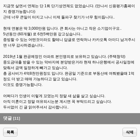
지금껏 살면서 연체는 단 1회 단기성연체도 없었습니다. (만나서 신용평가홈페이
지 증명가능합니다)
근데 너무 큰일이 터지고 나니 이제 돌파구 찾기가 너무 힘이듭니다..
현재 연봉은 딱 3,000만원 입니다. 큰 회사는 아니고 작은 소기업이구요..
5년동안 (60개월) 로 6천5백만원 갚고싶습니다..
증빙할 수 있는 어떤것이라도 할테니 답글로 연락처나 카카오톡 아이디 남겨주시
면 너무 감사하겠습니다..
2019년 1월 완공예정인 아파트 본인명의로 보유하고 있습니다. (주택청약)
중도금대출 받을 수 있는 막바지에 분양받은거라 현재 하나은행에서 공사일정에
맞춰서 금액 일정하게 빼가고 있습니다.
총 공사비가 4억8천만원정도 입니다. 완공일 기준으로 부동산에 여쭤봤을때 1억
정도 더 받고 매매 가능하다고 알고 있습니다.
이것도 증명가능합니다.
어쩌다가 인생이 이렇게 꼬였는지 정말 새 삶을 살고 싶습니다.
아직 미혼이고 정말 여유되시는분 계시면 꼭 부탁드리고 싶습니다.
두서없이 긴 글 읽어주셔서 감사합니다..
댓글
[11]
목록
삭제